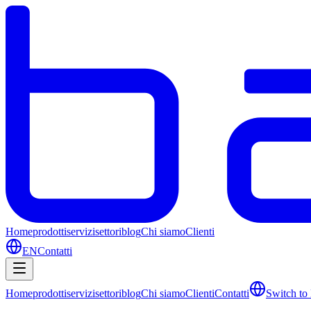
Home
prodotti
servizi
settori
blog
Chi siamo
Clienti
EN
Contatti
Home
prodotti
servizi
settori
blog
Chi siamo
Clienti
Contatti
Switch to