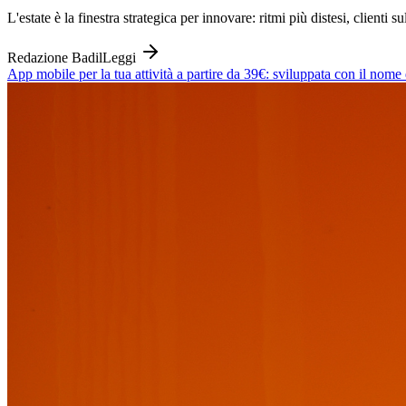
L'estate è la finestra strategica per innovare: ritmi più distesi, client
Redazione Badil
Leggi
App mobile per la tua attività a partire da 39€: sviluppata con il nome 