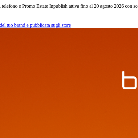
i sul telefono e Promo Estate Inpublish attiva fino al 20 agosto 2026 con 
del tuo brand e pubblicata sugli store