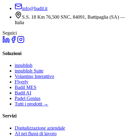
info@badil.it
S.S. 18 Km 76,500 SNC, 84091, Battipaglia (SA) —
Italia
Seguici
Soluzioni
inpublish
inpublish Suite
Volantino Interattivo
Flyerly
Badil MES
Badil AI
Padel Genius
Tutti i prodotti
→
Servizi
Digitalizzazione aziendale
AI nei flussi di lavoro