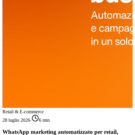
Retail & E-commerce
28 luglio 2026
·
6
min
WhatsApp marketing automatizzato per retail,