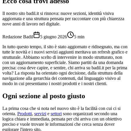
Ecco cosa trovi adesso
Il nostro sito badil.it si rinnova: nuove sezioni, identità visiva
aggiornata e una struttura pensata per raccontare con più chiarezza
nove anni di lavoro nel digitale.
Redazione Badil
5 giugno 2026
5
min
In tutto questo tempo, il sito è stato aggiornato e ridisegnato, ma con
tutte le novità e i nuovi servizi aggiunti meritava un refresh grafico e
strutturale. Abbiamo scelto di intervenire in modo strutturato, non
con un aggiornamento superficiale. Siamo partiti da una domanda
precisa: cosa deve capire, e sentire, chi arriva su badil.it per la prima
volta? La risposta ha orientato ogni decisione, dalla struttura della
navigazione alla gerarchia dei contenuti, dal linguaggio visivo al
modo in cui presentiamo i nostri prodotti e i nostri clienti.
Ogni sezione al posto giusto
La prima cosa che si nota nel nuovo sito è la facilità con cui ci si
orienta.
Prodotti
,
servizi
e
settori
sono organizzati secondo una
logica chiara e immediata, pensata per chi arriva con un obiettivo
preciso e vuole trovare le informazioni che cerca senza dover
esplorare l'intero sito.