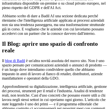
infrastruttura disponibile on-premise o su cloud privato europeo, nel
pieno rispetto del GDPR e dell'AI Act.
Abbiamo scelto di dare a Badil AI una sezione dedicata perché
riteniamo che l'intelligenza artificiale applicata ai processi aziendali
non sia una tendenza passeggera, ma una trasformazione strutturale
già in corso. E vogliamo che le aziende con cui lavoriamo possano
accedervi con un partner che la conosce davvero dall'interno.
Il Blog: aprire uno spazio di confronto
reale
Il
blog di Badil
è un'altra novità assoluta del nuovo sito. Non è uno
spazio pensato per comunicazioni aziendali o annunci di prodotto —
è un luogo dove intendiamo condividere quello che abbiamo
imparato in anni di lavoro al fianco di retailer, distributori, aziende
manifatturiere e operatori della GDO.
Approfondimenti su digitalizzazione, intelligenza artificiale, gestione
dei processi, strumenti per il retail e l'industria. Analisi di tendenze
reali, non teoriche. Casi d'uso concreti che possano essere utili a chi
lavora negli stessi settori in cui operiamo ogni giorno. L'articolo che
state leggendo è uno dei primi — e il programma editoriale che
abbiamo costruito ci accompagnerà nei prossimi mesi con contenuti