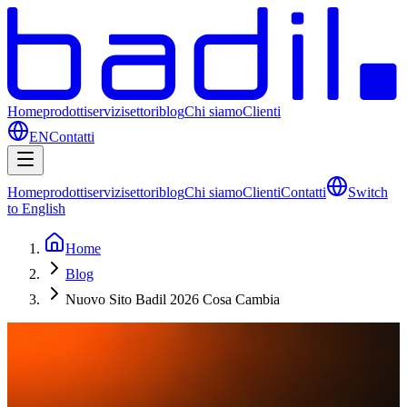
Home
prodotti
servizi
settori
blog
Chi siamo
Clienti
EN
Contatti
Home
prodotti
servizi
settori
blog
Chi siamo
Clienti
Contatti
Switch
to English
Home
Blog
Nuovo Sito Badil 2026 Cosa Cambia