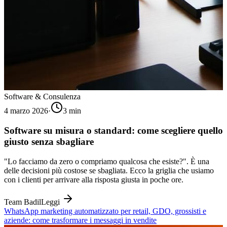
Software & Consulenza
4 marzo 2026
·
3
min
Software su misura o standard: come scegliere quello
giusto senza sbagliare
"Lo facciamo da zero o compriamo qualcosa che esiste?". È una
delle decisioni più costose se sbagliata. Ecco la griglia che usiamo
con i clienti per arrivare alla risposta giusta in poche ore.
Team Badil
Leggi
WhatsApp marketing automatizzato per retail, GDO, grossisti e
aziende: come trasformare i messaggi in vendite