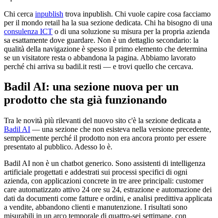
Chi cerca
inpublish
trova inpublish. Chi vuole capire cosa facciamo
per il mondo retail ha la sua sezione dedicata. Chi ha bisogno di una
consulenza ICT
o di una soluzione su misura per la propria azienda
sa esattamente dove guardare. Non è un dettaglio secondario: la
qualità della navigazione è spesso il primo elemento che determina
se un visitatore resta o abbandona la pagina. Abbiamo lavorato
perché chi arriva su badil.it resti — e trovi quello che cercava.
Badil AI: una sezione nuova per un
prodotto che sta già funzionando
Tra le novità più rilevanti del nuovo sito c'è la sezione dedicata a
Badil AI
— una sezione che non esisteva nella versione precedente,
semplicemente perché il prodotto non era ancora pronto per essere
presentato al pubblico. Adesso lo è.
Badil AI non è un chatbot generico. Sono assistenti di intelligenza
artificiale progettati e addestrati sui processi specifici di ogni
azienda, con applicazioni concrete in tre aree principali: customer
care automatizzato attivo 24 ore su 24, estrazione e automazione dei
dati da documenti come fatture e ordini, e analisi predittiva applicata
a vendite, abbandono clienti e manutenzione. I risultati sono
misurabili in un arco temporale di quattro-sei settimane, con