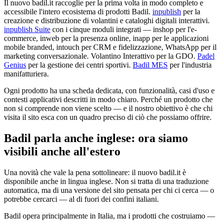
Il nuovo badil.it raccoglie per la prima volta in modo completo e
accessibile l'intero ecosistema di prodotti Badil.
inpublish
per la
creazione e distribuzione di volantini e cataloghi digitali interattivi.
inpublish Suite
con i cinque moduli integrati — inshop per l'e-
commerce, inweb per la presenza online, inapp per le applicazioni
mobile branded, intouch per CRM e fidelizzazione, WhatsApp per il
marketing conversazionale. Volantino Interattivo per la GDO.
Padel
Genius
per la gestione dei centri sportivi.
Badil MES
per l'industria
manifatturiera.
Ogni prodotto ha una scheda dedicata, con funzionalità, casi d'uso e
contesti applicativi descritti in modo chiaro. Perché un prodotto che
non si comprende non viene scelto — e il nostro obiettivo è che chi
visita il sito esca con un quadro preciso di ciò che possiamo offrire.
Badil parla anche inglese: ora siamo
visibili anche all'estero
Una novità che vale la pena sottolineare: il nuovo badil.it è
disponibile anche in lingua inglese. Non si tratta di una traduzione
automatica, ma di una versione del sito pensata per chi ci cerca — o
potrebbe cercarci — al di fuori dei confini italiani.
Badil opera principalmente in Italia, ma i prodotti che costruiamo —