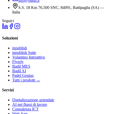
info@badil.it
S.S. 18 Km 76,500 SNC, 84091, Battipaglia (SA) —
Italia
Seguici
Soluzioni
inpublish
inpublish Suite
Volantino Interattivo
Flyerly
Badil MES
Badil AI
Padel Genius
Tutti i prodotti
→
Servizi
Digitalizzazione aziendale
AI nei flussi di lavoro
Consulenza ICT
Web App