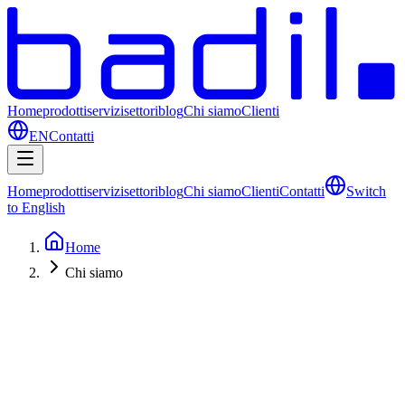
Home
prodotti
servizi
settori
blog
Chi siamo
Clienti
EN
Contatti
Home
prodotti
servizi
settori
blog
Chi siamo
Clienti
Contatti
Switch
to English
Home
Chi siamo