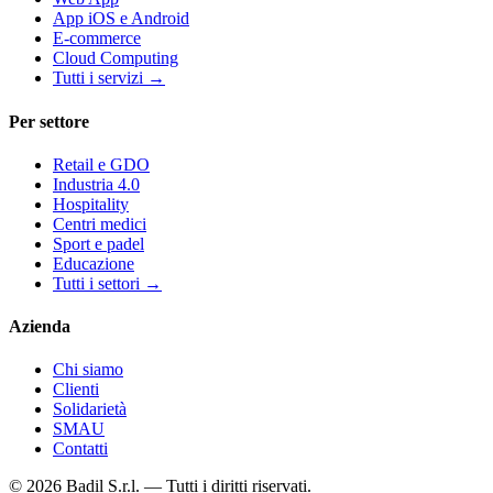
App iOS e Android
E-commerce
Cloud Computing
Tutti i servizi
→
Per settore
Retail e GDO
Industria 4.0
Hospitality
Centri medici
Sport e padel
Educazione
Tutti i settori
→
Azienda
Chi siamo
Clienti
Solidarietà
SMAU
Contatti
©
2026
Badil S.r.l. —
Tutti i diritti riservati.