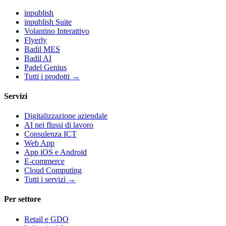
inpublish
inpublish Suite
Volantino Interattivo
Flyerly
Badil MES
Badil AI
Padel Genius
Tutti i prodotti
→
Servizi
Digitalizzazione aziendale
AI nei flussi di lavoro
Consulenza ICT
Web App
App iOS e Android
E-commerce
Cloud Computing
Tutti i servizi
→
Per settore
Retail e GDO