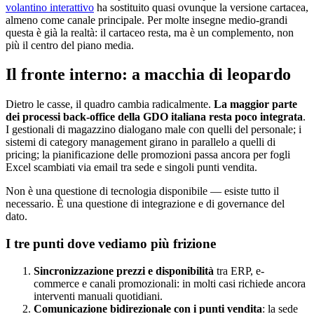
volantino interattivo
ha sostituito quasi ovunque la versione cartacea,
almeno come canale principale. Per molte insegne medio-grandi
questa è già la realtà: il cartaceo resta, ma è un complemento, non
più il centro del piano media.
Il fronte interno: a macchia di leopardo
Dietro le casse, il quadro cambia radicalmente.
La maggior parte
dei processi back-office della GDO italiana resta poco integrata
.
I gestionali di magazzino dialogano male con quelli del personale; i
sistemi di category management girano in parallelo a quelli di
pricing; la pianificazione delle promozioni passa ancora per fogli
Excel scambiati via email tra sede e singoli punti vendita.
Non è una questione di tecnologia disponibile — esiste tutto il
necessario. È una questione di integrazione e di governance del
dato.
I tre punti dove vediamo più frizione
Sincronizzazione prezzi e disponibilità
tra ERP, e-
commerce e canali promozionali: in molti casi richiede ancora
interventi manuali quotidiani.
Comunicazione bidirezionale con i punti vendita
: la sede