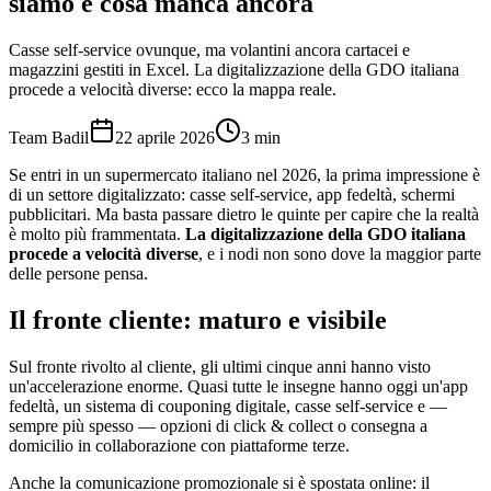
siamo e cosa manca ancora
Casse self-service ovunque, ma volantini ancora cartacei e
magazzini gestiti in Excel. La digitalizzazione della GDO italiana
procede a velocità diverse: ecco la mappa reale.
Team Badil
22 aprile 2026
3
min
Se entri in un supermercato italiano nel 2026, la prima impressione è
di un settore digitalizzato: casse self-service, app fedeltà, schermi
pubblicitari. Ma basta passare dietro le quinte per capire che la realtà
è molto più frammentata.
La digitalizzazione della GDO italiana
procede a velocità diverse
, e i nodi non sono dove la maggior parte
delle persone pensa.
Il fronte cliente: maturo e visibile
Sul fronte rivolto al cliente, gli ultimi cinque anni hanno visto
un'accelerazione enorme. Quasi tutte le insegne hanno oggi un'app
fedeltà, un sistema di couponing digitale, casse self-service e —
sempre più spesso — opzioni di click & collect o consegna a
domicilio in collaborazione con piattaforme terze.
Anche la comunicazione promozionale si è spostata online: il