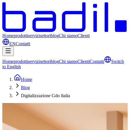
Home
prodotti
servizi
settori
blog
Chi siamo
Clienti
EN
Contatti
Home
prodotti
servizi
settori
blog
Chi siamo
Clienti
Contatti
Switch
to English
Home
Blog
Digitalizzazione Gdo Italia