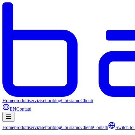
Home
prodotti
servizi
settori
blog
Chi siamo
Clienti
EN
Contatti
Home
prodotti
servizi
settori
blog
Chi siamo
Clienti
Contatti
Switch to