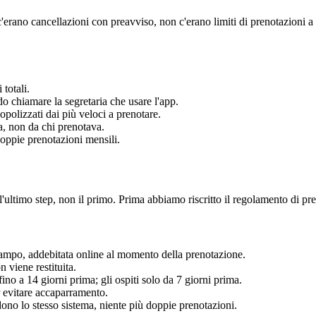
erano cancellazioni con preavviso, non c'erano limiti di prenotazioni a s
 totali.
o chiamare la segretaria che usare l'app.
polizzati dai più veloci a prenotare.
va, non da chi prenotava.
doppie prenotazioni mensili.
'ultimo step, non il primo. Prima abbiamo riscritto il regolamento di p
campo, addebitata online al momento della prenotazione.
n viene restituita.
ino a 14 giorni prima; gli ospiti solo da 7 giorni prima.
r evitare accaparramento.
dono lo stesso sistema, niente più doppie prenotazioni.