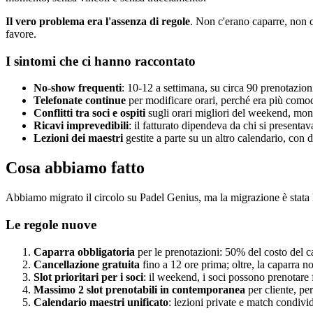
Il vero problema era l'assenza di regole
. Non c'erano caparre, non c'
favore.
I sintomi che ci hanno raccontato
No-show frequenti
: 10-12 a settimana, su circa 90 prenotazioni
Telefonate continue
per modificare orari, perché era più comod
Conflitti tra soci e ospiti
sugli orari migliori del weekend, mono
Ricavi imprevedibili
: il fatturato dipendeva da chi si presenta
Lezioni dei maestri
gestite a parte su un altro calendario, con 
Cosa abbiamo fatto
Abbiamo migrato il circolo su Padel Genius, ma la migrazione è stata l
Le regole nuove
Caparra obbligatoria
per le prenotazioni: 50% del costo del 
Cancellazione gratuita
fino a 12 ore prima; oltre, la caparra no
Slot prioritari per i soci
: il weekend, i soci possono prenotare f
Massimo 2 slot prenotabili in contemporanea
per cliente, pe
Calendario maestri unificato
: lezioni private e match condivi