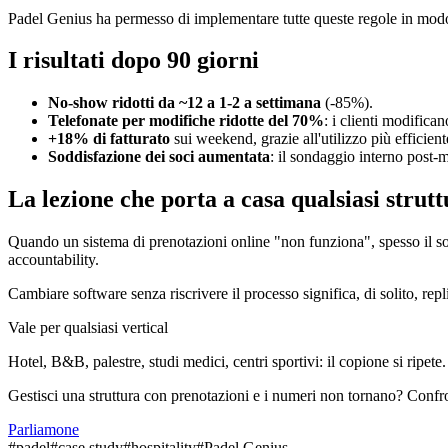
Padel Genius ha permesso di implementare tutte queste regole in modo nat
I risultati dopo 90 giorni
No-show ridotti da ~12 a 1-2 a settimana
(-85%).
Telefonate per modifiche ridotte del 70%
: i clienti modifica
+18% di fatturato
sui weekend, grazie all'utilizzo più efficien
Soddisfazione dei soci aumentata
: il sondaggio interno post-
La lezione che porta a casa qualsiasi strut
Quando un sistema di prenotazioni online "non funziona", spesso il so
accountability.
Cambiare software senza riscrivere il processo significa, di solito, re
Vale per qualsiasi vertical
Hotel, B&B, palestre, studi medici, centri sportivi: il copione si ripet
Gestisci una struttura con prenotazioni e i numeri non tornano? Confr
Parliamone
#
padel
#
case study
#
hospitality
#
Padel Genius