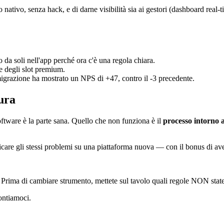
ivo, senza hack, e di darne visibilità sia ai gestori (dashboard real-tim
no da soli nell'app perché ora c'è una regola chiara.
te degli slot premium.
migrazione ha mostrato un NPS di +47, contro il -3 precedente.
tura
ftware è la parte sana. Quello che non funziona è il
processo intorno 
plicare gli stessi problemi su una piattaforma nuova — con il bonus di av
e. Prima di cambiare strumento, mettete sul tavolo quali regole NON state
ontiamoci.