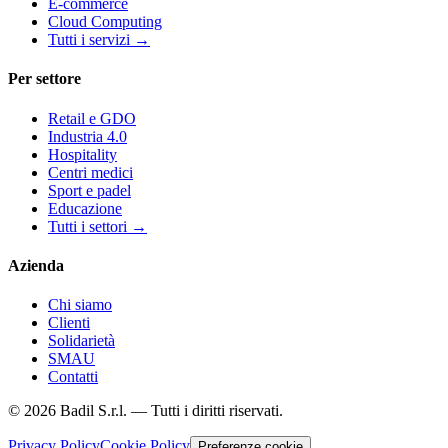
E-commerce
Cloud Computing
Tutti i servizi
→
Per settore
Retail e GDO
Industria 4.0
Hospitality
Centri medici
Sport e padel
Educazione
Tutti i settori
→
Azienda
Chi siamo
Clienti
Solidarietà
SMAU
Contatti
©
2026
Badil S.r.l. —
Tutti i diritti riservati.
Privacy Policy
Cookie Policy
Preferenze cookie