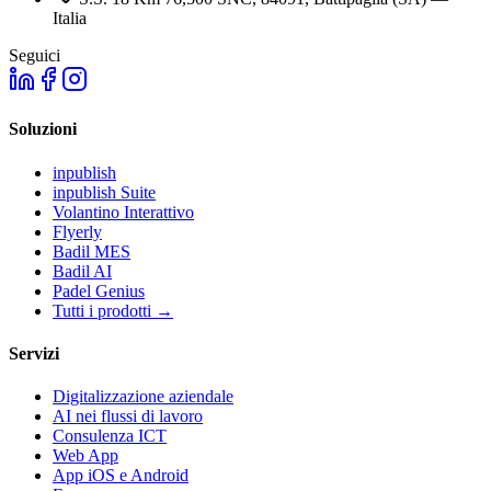
Italia
Seguici
Soluzioni
inpublish
inpublish Suite
Volantino Interattivo
Flyerly
Badil MES
Badil AI
Padel Genius
Tutti i prodotti
→
Servizi
Digitalizzazione aziendale
AI nei flussi di lavoro
Consulenza ICT
Web App
App iOS e Android