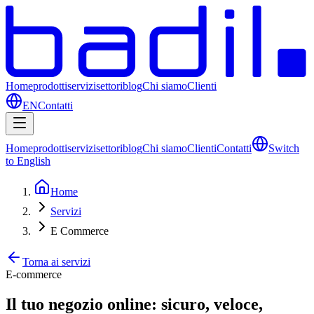
Home
prodotti
servizi
settori
blog
Chi siamo
Clienti
EN
Contatti
Home
prodotti
servizi
settori
blog
Chi siamo
Clienti
Contatti
Switch
to English
Home
Servizi
E Commerce
Torna ai servizi
E-commerce
Il tuo negozio online: sicuro, veloce,