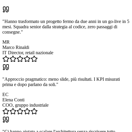
"
Hanno trasformato un progetto fermo da due anni in un go-live in 5
mesi. Squadra senior dalla strategia al codice, zero passaggi di
consegne.
"
MR
Marco Rinaldi
IT Director, retail nazionale
"
Approccio pragmatico: meno slide, più risultati. I KPI misurati
prima e dopo parlano da soli.
"
EC
Elena Conti
COO, gruppo industriale
"
Ci hanno aiutato a scalare l'architettura senza riscrivere tutto.