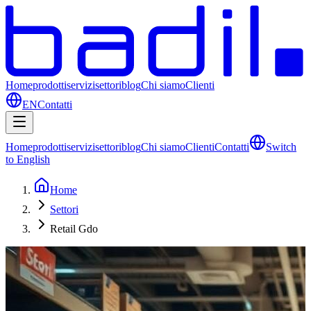
Home
prodotti
servizi
settori
blog
Chi siamo
Clienti
EN
Contatti
Home
prodotti
servizi
settori
blog
Chi siamo
Clienti
Contatti
Switch
to English
Home
Settori
Retail Gdo