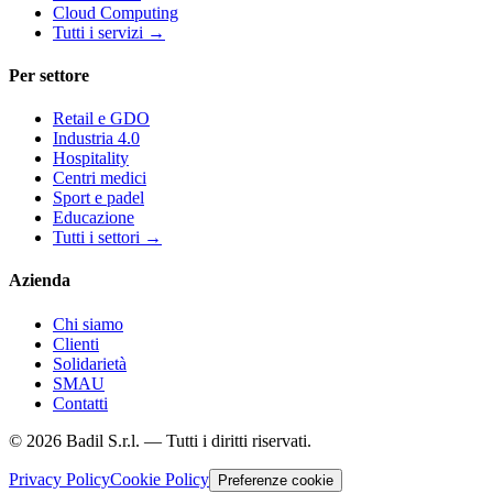
Cloud Computing
Tutti i servizi
→
Per settore
Retail e GDO
Industria 4.0
Hospitality
Centri medici
Sport e padel
Educazione
Tutti i settori
→
Azienda
Chi siamo
Clienti
Solidarietà
SMAU
Contatti
©
2026
Badil S.r.l. —
Tutti i diritti riservati.
Privacy Policy
Cookie Policy
Preferenze cookie