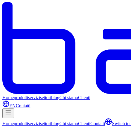
Home
prodotti
servizi
settori
blog
Chi siamo
Clienti
EN
Contatti
Home
prodotti
servizi
settori
blog
Chi siamo
Clienti
Contatti
Switch to