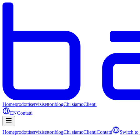
Home
prodotti
servizi
settori
blog
Chi siamo
Clienti
EN
Contatti
Home
prodotti
servizi
settori
blog
Chi siamo
Clienti
Contatti
Switch to