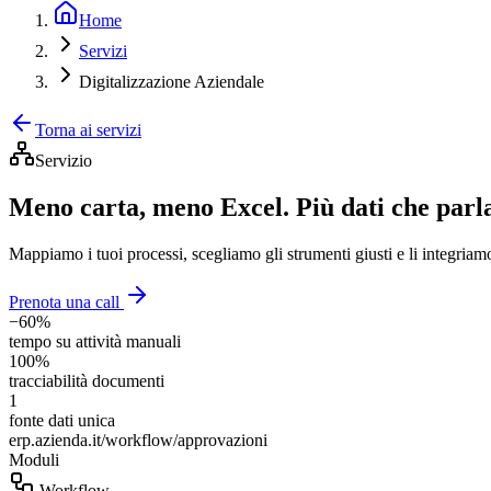
Home
Servizi
Digitalizzazione Aziendale
Torna ai servizi
Servizio
Meno carta, meno Excel. Più dati che parla
Mappiamo i tuoi processi, scegliamo gli strumenti giusti e li integriam
Prenota una call
−60%
tempo su attività manuali
100%
tracciabilità documenti
1
fonte dati unica
erp.azienda.it/workflow/approvazioni
Moduli
Workflow