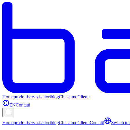
Home
prodotti
servizi
settori
blog
Chi siamo
Clienti
EN
Contatti
Home
prodotti
servizi
settori
blog
Chi siamo
Clienti
Contatti
Switch to