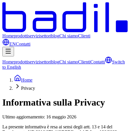
Home
prodotti
servizi
settori
blog
Chi siamo
Clienti
EN
Contatti
Home
prodotti
servizi
settori
blog
Chi siamo
Clienti
Contatti
Switch
to English
Home
Privacy
Informativa sulla Privacy
Ultimo aggiornamento
:
16 maggio 2026
La presente informativa è resa ai sensi degli artt. 13 e 14 del