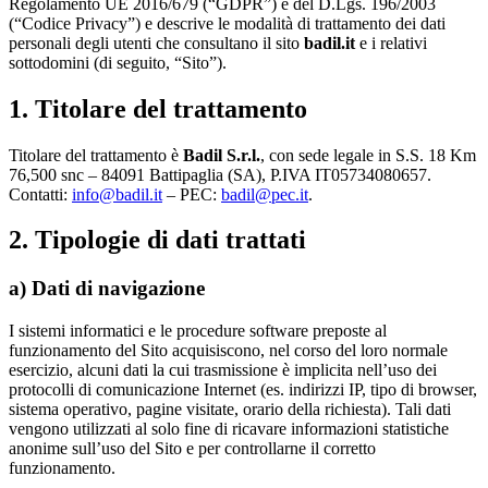
Regolamento UE 2016/679 (“GDPR”) e del D.Lgs. 196/2003
(“Codice Privacy”) e descrive le modalità di trattamento dei dati
personali degli utenti che consultano il sito
badil.it
e i relativi
sottodomini (di seguito, “Sito”).
1. Titolare del trattamento
Titolare del trattamento è
Badil S.r.l.
, con sede legale in S.S. 18 Km
76,500 snc – 84091 Battipaglia (SA), P.IVA IT05734080657.
Contatti:
info@badil.it
– PEC:
badil@pec.it
.
2. Tipologie di dati trattati
a) Dati di navigazione
I sistemi informatici e le procedure software preposte al
funzionamento del Sito acquisiscono, nel corso del loro normale
esercizio, alcuni dati la cui trasmissione è implicita nell’uso dei
protocolli di comunicazione Internet (es. indirizzi IP, tipo di browser,
sistema operativo, pagine visitate, orario della richiesta). Tali dati
vengono utilizzati al solo fine di ricavare informazioni statistiche
anonime sull’uso del Sito e per controllarne il corretto
funzionamento.