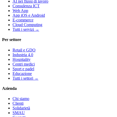
AI nei flussi di lavoro
Consulenza ICT
Web App
App iOS e Android
E-commerce
Cloud Computing
Tutti i servizi
→
Per settore
Retail e GDO
Industria 4.0
Hospitality
Centri medici
Sport e padel
Educazione
Tutti i settori
→
Azienda
Chi siamo
Clienti
Solidarietà
SMAU