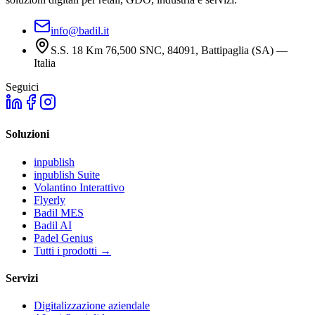
info@badil.it
S.S. 18 Km 76,500 SNC, 84091, Battipaglia (SA) —
Italia
Seguici
Soluzioni
inpublish
inpublish Suite
Volantino Interattivo
Flyerly
Badil MES
Badil AI
Padel Genius
Tutti i prodotti
→
Servizi
Digitalizzazione aziendale