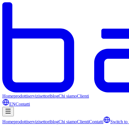
Home
prodotti
servizi
settori
blog
Chi siamo
Clienti
EN
Contatti
Home
prodotti
servizi
settori
blog
Chi siamo
Clienti
Contatti
Switch to