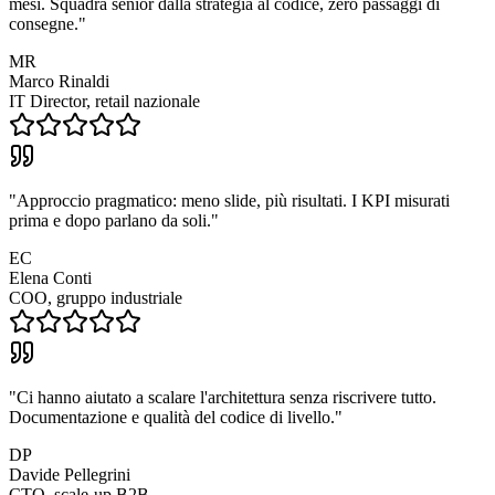
mesi. Squadra senior dalla strategia al codice, zero passaggi di
consegne.
"
MR
Marco Rinaldi
IT Director, retail nazionale
"
Approccio pragmatico: meno slide, più risultati. I KPI misurati
prima e dopo parlano da soli.
"
EC
Elena Conti
COO, gruppo industriale
"
Ci hanno aiutato a scalare l'architettura senza riscrivere tutto.
Documentazione e qualità del codice di livello.
"
DP
Davide Pellegrini
CTO, scale-up B2B