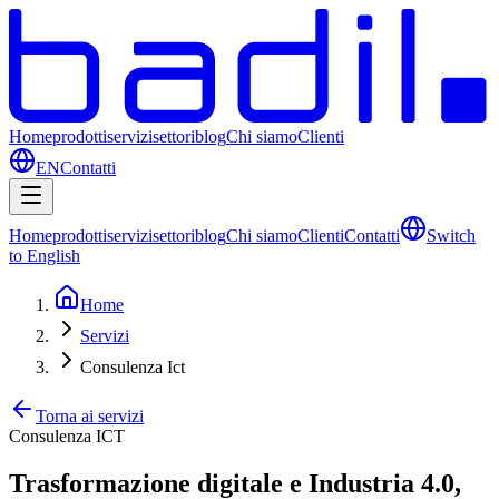
Home
prodotti
servizi
settori
blog
Chi siamo
Clienti
EN
Contatti
Home
prodotti
servizi
settori
blog
Chi siamo
Clienti
Contatti
Switch
to English
Home
Servizi
Consulenza Ict
Torna ai servizi
Consulenza ICT
Trasformazione digitale e Industria 4.0,