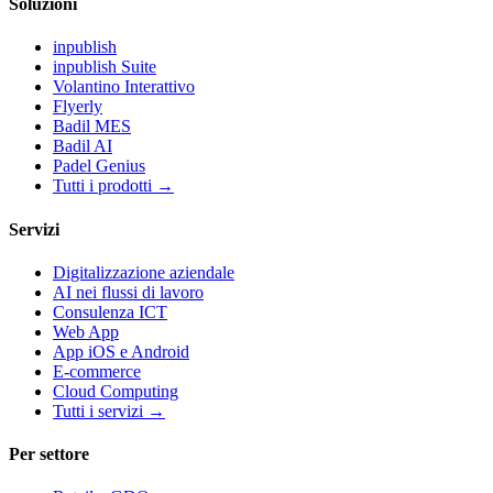
Soluzioni
inpublish
inpublish Suite
Volantino Interattivo
Flyerly
Badil MES
Badil AI
Padel Genius
Tutti i prodotti
→
Servizi
Digitalizzazione aziendale
AI nei flussi di lavoro
Consulenza ICT
Web App
App iOS e Android
E-commerce
Cloud Computing
Tutti i servizi
→
Per settore