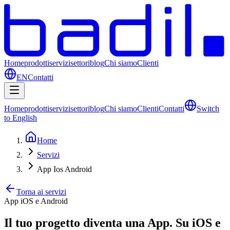
Home
prodotti
servizi
settori
blog
Chi siamo
Clienti
EN
Contatti
Home
prodotti
servizi
settori
blog
Chi siamo
Clienti
Contatti
Switch
to English
Home
Servizi
App Ios Android
Torna ai servizi
App iOS e Android
Il tuo progetto diventa una App. Su iOS e