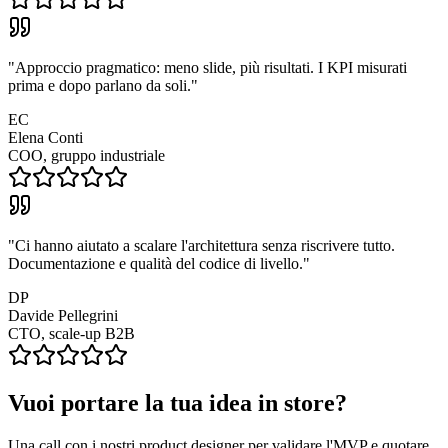
"
Approccio pragmatico: meno slide, più risultati. I KPI misurati
prima e dopo parlano da soli.
"
EC
Elena Conti
COO, gruppo industriale
"
Ci hanno aiutato a scalare l'architettura senza riscrivere tutto.
Documentazione e qualità del codice di livello.
"
DP
Davide Pellegrini
CTO, scale-up B2B
Vuoi portare la tua idea in store?
Una call con i nostri product designer per validare l'MVP e quotare