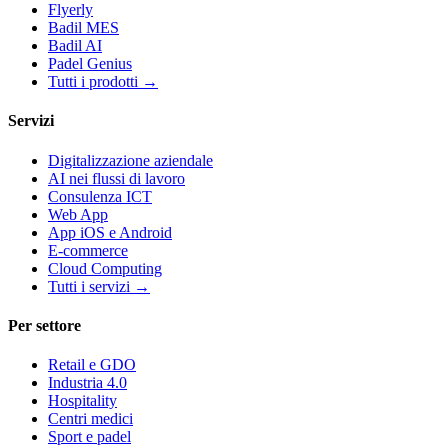
Flyerly
Badil MES
Badil AI
Padel Genius
Tutti i prodotti
→
Servizi
Digitalizzazione aziendale
AI nei flussi di lavoro
Consulenza ICT
Web App
App iOS e Android
E-commerce
Cloud Computing
Tutti i servizi
→
Per settore
Retail e GDO
Industria 4.0
Hospitality
Centri medici
Sport e padel