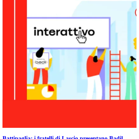
Battipaglia: i fratelli di Lascio presentano Badil