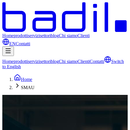
Home
prodotti
servizi
settori
blog
Chi siamo
Clienti
EN
Contatti
Home
prodotti
servizi
settori
blog
Chi siamo
Clienti
Contatti
Switch
to English
Home
SMAU