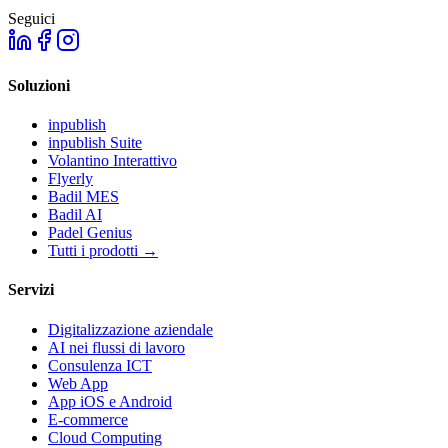
Seguici
Soluzioni
inpublish
inpublish Suite
Volantino Interattivo
Flyerly
Badil MES
Badil AI
Padel Genius
Tutti i prodotti
→
Servizi
Digitalizzazione aziendale
AI nei flussi di lavoro
Consulenza ICT
Web App
App iOS e Android
E-commerce
Cloud Computing