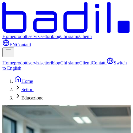
Home
prodotti
servizi
settori
blog
Chi siamo
Clienti
EN
Contatti
Home
prodotti
servizi
settori
blog
Chi siamo
Clienti
Contatti
Switch
to English
Home
Settori
Educazione