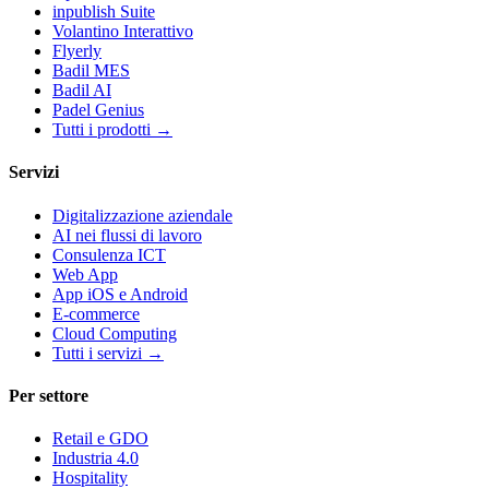
inpublish Suite
Volantino Interattivo
Flyerly
Badil MES
Badil AI
Padel Genius
Tutti i prodotti
→
Servizi
Digitalizzazione aziendale
AI nei flussi di lavoro
Consulenza ICT
Web App
App iOS e Android
E-commerce
Cloud Computing
Tutti i servizi
→
Per settore
Retail e GDO
Industria 4.0
Hospitality