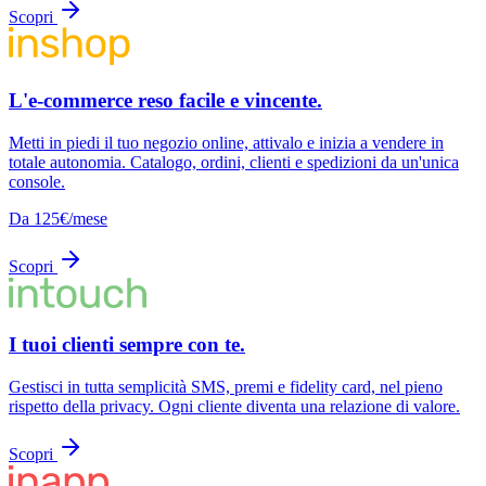
Scopri
L'e-commerce reso facile e vincente.
Metti in piedi il tuo negozio online, attivalo e inizia a vendere in
totale autonomia. Catalogo, ordini, clienti e spedizioni da un'unica
console.
Da 125€/mese
Scopri
I tuoi clienti sempre con te.
Gestisci in tutta semplicità SMS, premi e fidelity card, nel pieno
rispetto della privacy. Ogni cliente diventa una relazione di valore.
Scopri