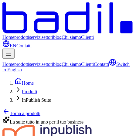
Home
prodotti
servizi
settori
blog
Chi siamo
Clienti
EN
Contatti
Home
prodotti
servizi
settori
blog
Chi siamo
Clienti
Contatti
Switch
to English
Home
Prodotti
InPublish Suite
Torna a prodotti
La suite tutto in uno per il tuo business