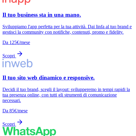
Il tuo business sta in una mano.
Sviluppiamo l'app perfetta per la tua attività. Dai linfa al tuo brand e
gestisci la community con notifiche, contenuti, promo e fidelity.
Da 125€/mese
Scopri
Il tuo sito web dinamico e responsive.
Decidi il tuo brand, scegli il layout: svilupperemo in tempi rapidi la
tua presenza online, con tutti gli strumenti di comunicazione
necessari.
Da 85€/mese
Scopri