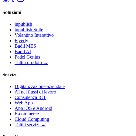
Soluzioni
inpublish
inpublish Suite
Volantino Interattivo
Flyerly
Badil MES
Badil AI
Padel Genius
Tutti i prodotti
→
Servizi
Digitalizzazione aziendale
AI nei flussi di lavoro
Consulenza ICT
Web App
App iOS e Android
E-commerce
Cloud Computing
Tutti i servizi
→