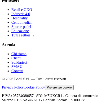
Per settore
Retail e GDO
Industria 4.0
Hospitality
Centri medici
Sport e padel
Educazione
Tutti i settori
→
Azienda
Chi siamo
Clienti
Solidarietà
SMAU
Contatti
©
2026
Badil S.r.l. —
Tutti i diritti riservati.
Privacy Policy
Cookie Policy
Preferenze cookie
P.IVA: 05734080657 | SDI: M5UXCR1 - Camera di commercio
Salerno REA SA-469701 - Capitale Sociale € 5.000 i.v.