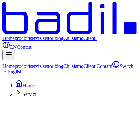
Home
prodotti
servizi
settori
blog
Chi siamo
Clienti
EN
Contatti
Home
prodotti
servizi
settori
blog
Chi siamo
Clienti
Contatti
Switch
to English
Home
Servizi