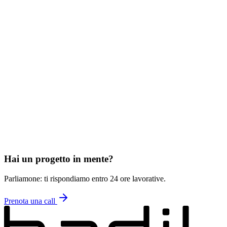
2
Posso integrare i prodotti con i miei sistemi esistenti?
3
Come funziona la licenza dei prodotti?
4
C'è un periodo di prova gratuito?
5
Quale supporto offrite dopo l'attivazione?
6
Posso richiedere un prodotto su misura?
Hai un progetto in mente?
Parliamone: ti rispondiamo entro 24 ore lavorative.
Prenota una call