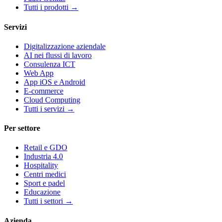
Tutti i prodotti
→
Servizi
Digitalizzazione aziendale
AI nei flussi di lavoro
Consulenza ICT
Web App
App iOS e Android
E-commerce
Cloud Computing
Tutti i servizi
→
Per settore
Retail e GDO
Industria 4.0
Hospitality
Centri medici
Sport e padel
Educazione
Tutti i settori
→
Azienda