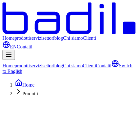
Home
prodotti
servizi
settori
blog
Chi siamo
Clienti
EN
Contatti
Home
prodotti
servizi
settori
blog
Chi siamo
Clienti
Contatti
Switch
to English
Home
Prodotti