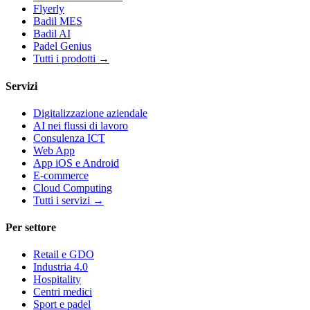
Flyerly
Badil MES
Badil AI
Padel Genius
Tutti i prodotti
→
Servizi
Digitalizzazione aziendale
AI nei flussi di lavoro
Consulenza ICT
Web App
App iOS e Android
E-commerce
Cloud Computing
Tutti i servizi
→
Per settore
Retail e GDO
Industria 4.0
Hospitality
Centri medici
Sport e padel