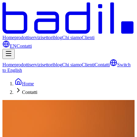
Home
prodotti
servizi
settori
blog
Chi siamo
Clienti
EN
Contatti
Home
prodotti
servizi
settori
blog
Chi siamo
Clienti
Contatti
Switch
to English
Home
Contatti