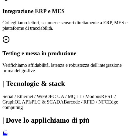
Integrazione ERP e MES
Colleghiamo lettori, scanner e sensori direttamente a ERP, MES e
piattaforme di tracciabilità.
Testing e messa in produzione
Verifichiamo affidabilità, latenza e robustezza dell'integrazione
prima del go-live.
|
Tecnologie & stack
Serial / Ethernet / WiFi
OPC UA / MQTT / Modbus
REST /
GraphQL APIs
PLC & SCADA
Barcode / RFID / NFC
Edge
computing
|
Dove lo applichiamo di più
🏭