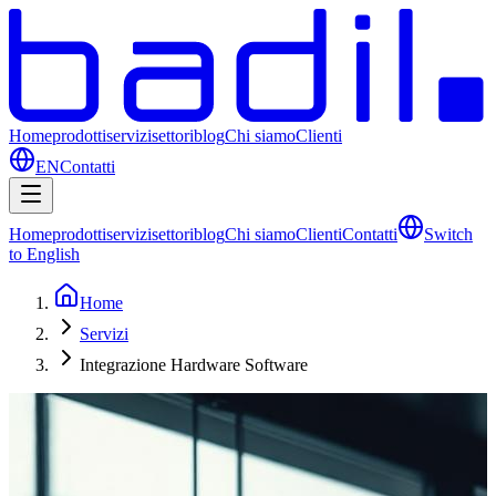
Home
prodotti
servizi
settori
blog
Chi siamo
Clienti
EN
Contatti
Home
prodotti
servizi
settori
blog
Chi siamo
Clienti
Contatti
Switch
to English
Home
Servizi
Integrazione Hardware Software