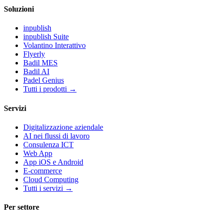
Soluzioni
inpublish
inpublish Suite
Volantino Interattivo
Flyerly
Badil MES
Badil AI
Padel Genius
Tutti i prodotti
→
Servizi
Digitalizzazione aziendale
AI nei flussi di lavoro
Consulenza ICT
Web App
App iOS e Android
E-commerce
Cloud Computing
Tutti i servizi
→
Per settore