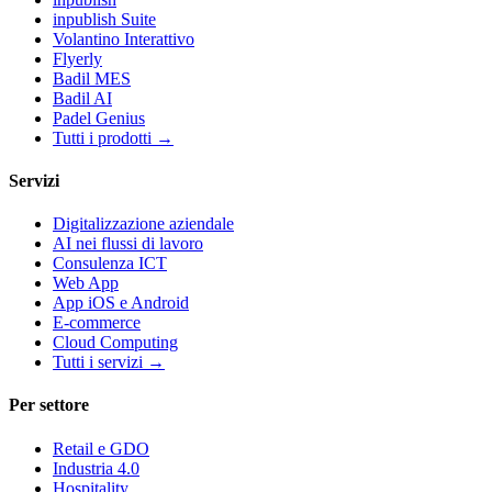
inpublish Suite
Volantino Interattivo
Flyerly
Badil MES
Badil AI
Padel Genius
Tutti i prodotti
→
Servizi
Digitalizzazione aziendale
AI nei flussi di lavoro
Consulenza ICT
Web App
App iOS e Android
E-commerce
Cloud Computing
Tutti i servizi
→
Per settore
Retail e GDO
Industria 4.0
Hospitality