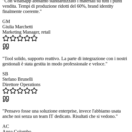
"
Con whatsapp abbiamo standardizzato i materiali su tutti i punti
vendita. Tempi di produzione ridotti del 60%, brand identity
finalmente coerente.
"
GM
Giulia Marchetti
Marketing Manager, retail
"
Tool solido, supporto reattivo. La parte di integrazione con i nostri
gestionali è stata gestita in modo professionale e veloce.
"
SB
Stefano Brunelli
Direttore Operations
"
Pensavo fosse una soluzione enterprise, invece l'abbiamo usata
anche noi senza un team IT dedicato. Risultati che si vedono.
"
AC
Anna Colombo