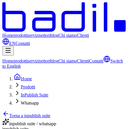
Home
prodotti
servizi
settori
blog
Chi siamo
Clienti
EN
Contatti
Home
prodotti
servizi
settori
blog
Chi siamo
Clienti
Contatti
Switch
to English
Home
Prodotti
InPublish Suite
Whatsapp
Torna a inpublish suite
inpublish suite / whatsapp
inpublish suite