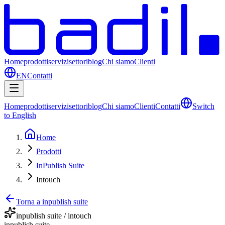
Home
prodotti
servizi
settori
blog
Chi siamo
Clienti
EN
Contatti
Home
prodotti
servizi
settori
blog
Chi siamo
Clienti
Contatti
Switch
to English
Home
Prodotti
InPublish Suite
Intouch
Torna a inpublish suite
inpublish suite / intouch
inpublish suite