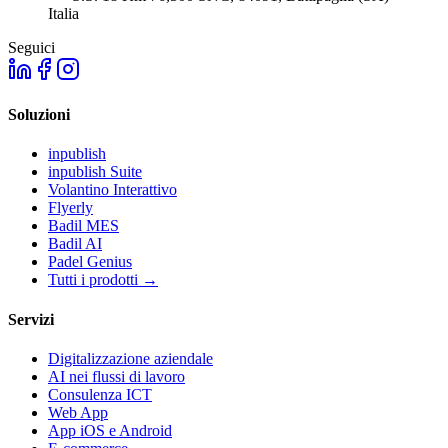
Italia
Seguici
Soluzioni
inpublish
inpublish Suite
Volantino Interattivo
Flyerly
Badil MES
Badil AI
Padel Genius
Tutti i prodotti
→
Servizi
Digitalizzazione aziendale
AI nei flussi di lavoro
Consulenza ICT
Web App
App iOS e Android