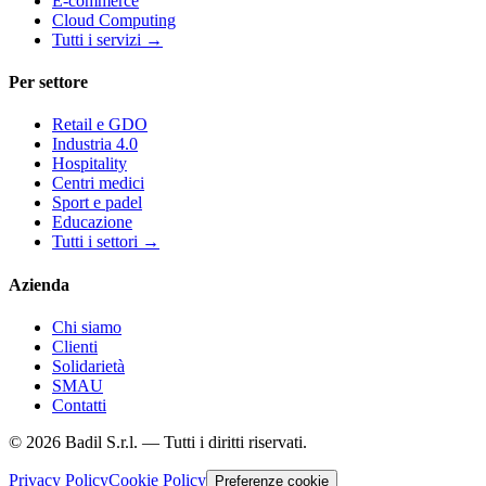
E-commerce
Cloud Computing
Tutti i servizi
→
Per settore
Retail e GDO
Industria 4.0
Hospitality
Centri medici
Sport e padel
Educazione
Tutti i settori
→
Azienda
Chi siamo
Clienti
Solidarietà
SMAU
Contatti
©
2026
Badil S.r.l. —
Tutti i diritti riservati.
Privacy Policy
Cookie Policy
Preferenze cookie