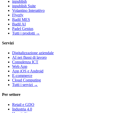
inpublish
inpublish Suite
Volantino Interattivo
Flyerly
Badil MES
Badil AI
Padel Genius
Tutti i prodotti
→
Servizi
Digitalizzazione aziendale
AI nei flussi di lavoro
Consulenza ICT
Web App
App iOS e Android
E-commerce
Cloud Computing
Tutti i servizi
→
Per settore
Retail e GDO
Industria 4.0