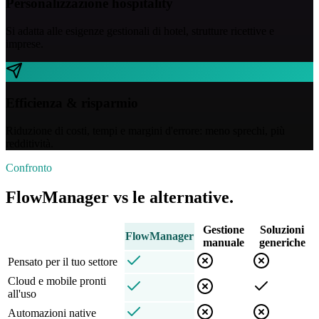
Personalizzazione hospitality
Si adatta alle esigenze gestionali di hotel, strutture ricettive e
imprese.
Efficienza & risparmio
Riduzione di costi, tempi e margini d'errore: meno sprechi, più
redditività.
Confronto
FlowManager vs le alternative.
Gestione
Soluzioni
FlowManager
manuale
generiche
Pensato per il tuo settore
Cloud e mobile pronti
all'uso
Automazioni native