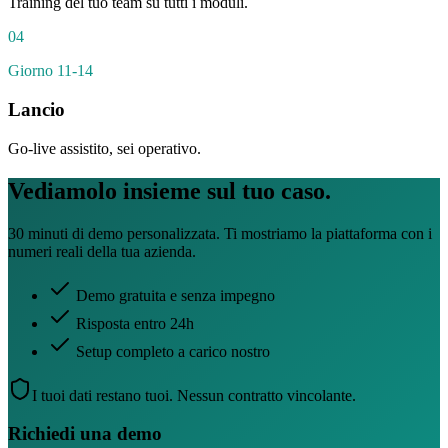
Training del tuo team su tutti i moduli.
0
4
Giorno 11-14
Lancio
Go-live assistito, sei operativo.
Vediamolo insieme sul tuo caso.
30 minuti di demo personalizzata. Ti mostriamo la piattaforma con i
numeri reali della tua azienda.
Demo gratuita e senza impegno
Risposta entro 24h
Setup completo a carico nostro
I tuoi dati restano tuoi. Nessun contratto vincolante.
Richiedi una demo