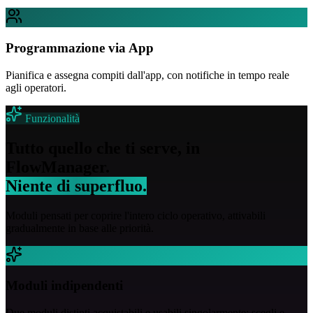
Programmazione via App
Pianifica e assegna compiti dall'app, con notifiche in tempo reale
agli operatori.
Funzionalità
Tutto quello che ti serve, in
FlowManager.
Niente di superfluo.
Moduli pensati per coprire l'intero ciclo operativo, attivabili
gradualmente in base alle priorità.
Moduli indipendenti
Due moduli distinti acquistabili e usabili singolarmente: scegli e