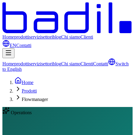
Home
prodotti
servizi
settori
blog
Chi siamo
Clienti
EN
Contatti
Home
prodotti
servizi
settori
blog
Chi siamo
Clienti
Contatti
Switch
to English
Home
Prodotti
Flowmanager
Operations