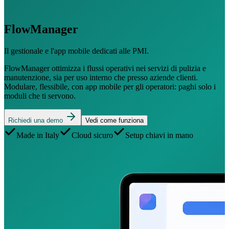
FlowManager
Il gestionale e l'app mobile dedicati alle PMI.
FlowManager ottimizza i flussi operativi nei servizi di pulizia e
manutenzione, sia per uso interno che presso aziende clienti.
Modulare, flessibile, con app mobile per gli operatori: paghi solo i
moduli che ti servono.
Richiedi una demo
Vedi come funziona
Made in Italy
Cloud sicuro
Setup chiavi in mano