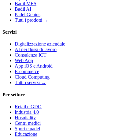
Badil MES
Badil AI
Padel Genius
Tutti i prodotti
→
Servizi
Digitalizzazione aziendale
AI nei flussi di lavoro
Consulenza ICT
Web App
App iOS e Android
E-commerce
Cloud Computing
Tutti i servizi
→
Per settore
Retail e GDO
Industria 4.0
Hospitality
Centri medici
Sport e padel
Educazione