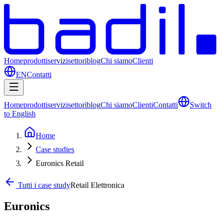
Home
prodotti
servizi
settori
blog
Chi siamo
Clienti
EN
Contatti
Home
prodotti
servizi
settori
blog
Chi siamo
Clienti
Contatti
Switch
to English
Home
Case studies
Euronics Retail
Tutti i case study
Retail Elettronica
Euronics