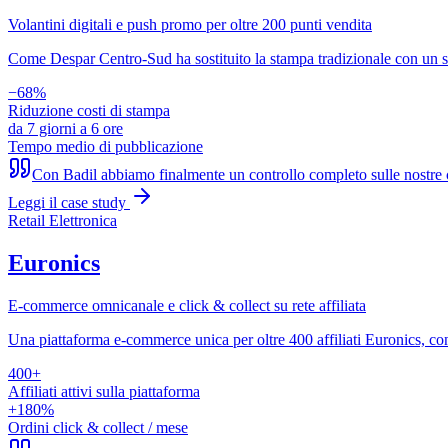
Volantini digitali e push promo per oltre 200 punti vendita
Come Despar Centro-Sud ha sostituito la stampa tradizionale con un sis
−68%
Riduzione costi di stampa
da 7 giorni a 6 ore
Tempo medio di pubblicazione
Con Badil abbiamo finalmente un controllo completo sulle nostre c
Leggi il case study
Retail Elettronica
Euronics
E-commerce omnicanale e click & collect su rete affiliata
Una piattaforma e-commerce unica per oltre 400 affiliati Euronics, con
400+
Affiliati attivi sulla piattaforma
+180%
Ordini click & collect / mese