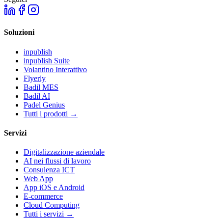
Soluzioni
inpublish
inpublish Suite
Volantino Interattivo
Flyerly
Badil MES
Badil AI
Padel Genius
Tutti i prodotti
→
Servizi
Digitalizzazione aziendale
AI nei flussi di lavoro
Consulenza ICT
Web App
App iOS e Android
E-commerce
Cloud Computing
Tutti i servizi
→