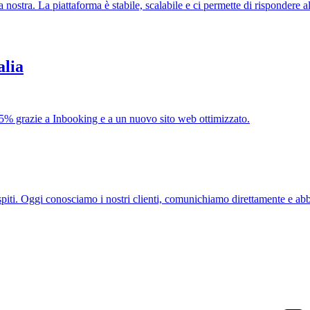
nostra. La piattaforma è stabile, scalabile e ci permette di rispondere al
alia
5% grazie a Inbooking e a un nuovo sito web ottimizzato.
ospiti. Oggi conosciamo i nostri clienti, comunichiamo direttamente e ab