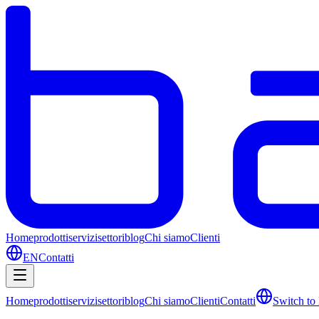
Home
prodotti
servizi
settori
blog
Chi siamo
Clienti
EN
Contatti
Home
prodotti
servizi
settori
blog
Chi siamo
Clienti
Contatti
Switch to