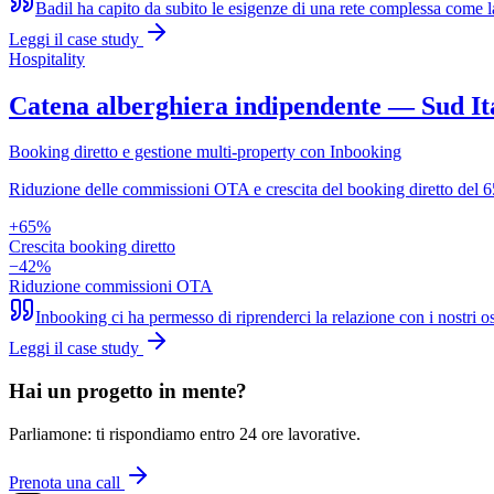
Badil ha capito da subito le esigenze di una rete complessa come la 
Leggi il case study
Hospitality
Catena alberghiera indipendente — Sud It
Booking diretto e gestione multi-property con Inbooking
Riduzione delle commissioni OTA e crescita del booking diretto del 6
+65%
Crescita booking diretto
−42%
Riduzione commissioni OTA
Inbooking ci ha permesso di riprenderci la relazione con i nostri 
Leggi il case study
Hai un progetto in mente?
Parliamone: ti rispondiamo entro 24 ore lavorative.
Prenota una call