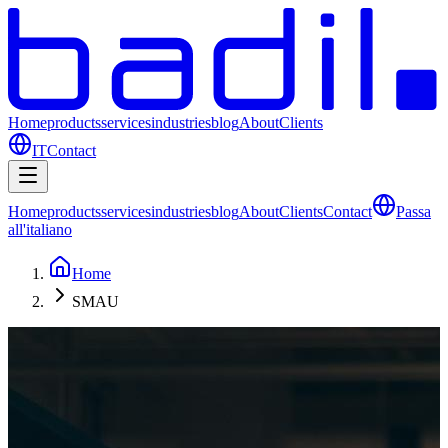
Home
products
services
industries
blog
About
Clients
IT
Contact
Home
products
services
industries
blog
About
Clients
Contact
Passa
all'italiano
Home
SMAU