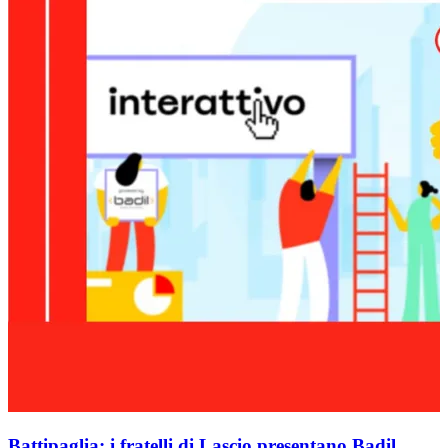
Battipaglia: i fratelli di Lascio presentano Badil